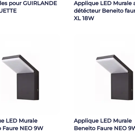
es pour GUIRLANDE
Applique LED Murale 
UETTE
détécteur Beneito fa
XL 18W
ue LED Murale
Applique LED Murale
o Faure NEO 9W
Beneito Faure NEO 9