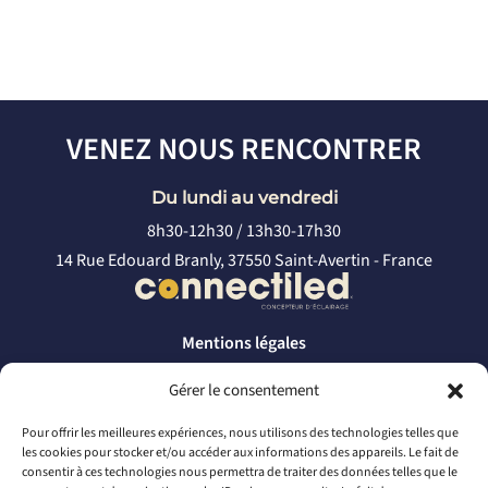
VENEZ NOUS RENCONTRER
Du lundi au vendredi
8h30-12h30 / 13h30-17h30
14 Rue Edouard Branly, 37550 Saint-Avertin - France
Mentions légales
Politique de confidentialité
Gérer le consentement
CONTACTEZ-NOUS
Pour offrir les meilleures expériences, nous utilisons des technologies telles que
les cookies pour stocker et/ou accéder aux informations des appareils. Le fait de
par téléphone
consentir à ces technologies nous permettra de traiter des données telles que le