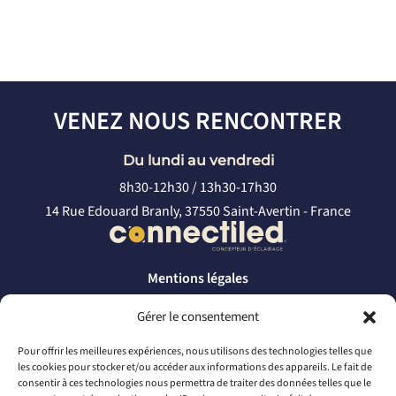
VENEZ NOUS RENCONTRER
Du lundi au vendredi
8h30-12h30 / 13h30-17h30
14 Rue Edouard Branly, 37550 Saint-Avertin - France
Mentions légales
Politique de confidentialité
Gérer le consentement
CONTACTEZ-NOUS
Pour offrir les meilleures expériences, nous utilisons des technologies telles que
les cookies pour stocker et/ou accéder aux informations des appareils. Le fait de
par téléphone
consentir à ces technologies nous permettra de traiter des données telles que le