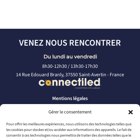
VENEZ NOUS RENCONTRER
Du lundi au vendredi
8h30-12h30 / 13h30-17h30
14 Rue Edouard Branly, 37550 Saint-Avertin - France
Mentions légales
Politique de confidentialité
Gérer le consentement
CONTACTEZ-NOUS
Pour offrir les meilleures expériences, nous utilisons des technologies telles que
les cookies pour stocker et/ou accéder aux informations des appareils. Le fait de
par téléphone
consentir à ces technologies nous permettra de traiter des données telles que le