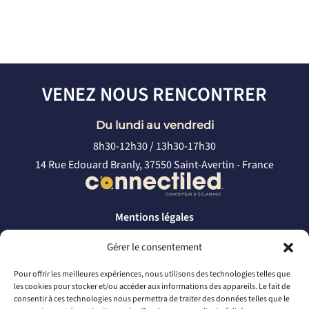
VENEZ NOUS RENCONTRER
Du lundi au vendredi
8h30-12h30 / 13h30-17h30
14 Rue Edouard Branly, 37550 Saint-Avertin - France
Mentions légales
Politique de confidentialité
Gérer le consentement
CONTACTEZ-NOUS
Pour offrir les meilleures expériences, nous utilisons des technologies telles que
les cookies pour stocker et/ou accéder aux informations des appareils. Le fait de
par téléphone
consentir à ces technologies nous permettra de traiter des données telles que le