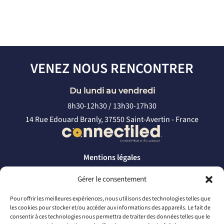
VENEZ NOUS RENCONTRER
Du lundi au vendredi
8h30-12h30 / 13h30-17h30
14 Rue Edouard Branly, 37550 Saint-Avertin - France
Mentions légales
Politique de confidentialité
Gérer le consentement
CONTACTEZ-NOUS
Pour offrir les meilleures expériences, nous utilisons des technologies telles que
les cookies pour stocker et/ou accéder aux informations des appareils. Le fait de
par téléphone
consentir à ces technologies nous permettra de traiter des données telles que le