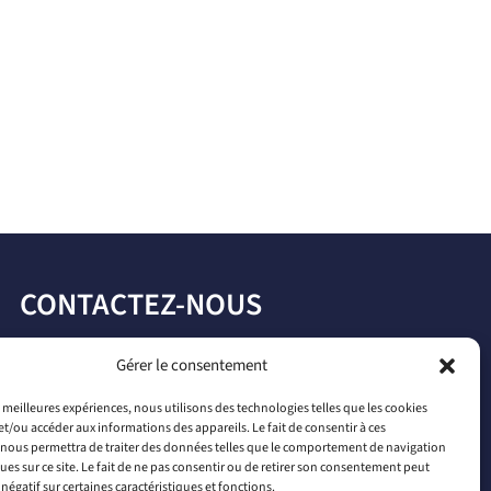
CONTACTEZ-NOUS
par téléphone
Gérer le consentement
+33 2 46 65 56 66
es meilleures expériences, nous utilisons des technologies telles que les cookies
et/ou accéder aux informations des appareils. Le fait de consentir à ces
par mail
nous permettra de traiter des données telles que le comportement de navigation
contact@connectiled.com
ques sur ce site. Le fait de ne pas consentir ou de retirer son consentement peut
 négatif sur certaines caractéristiques et fonctions.