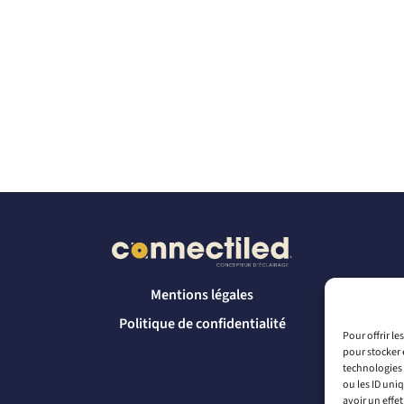
Mentions légales
Politique de confidentialité
Pour offrir l
pour stocker 
technologies 
ou les ID uni
avoir un effet