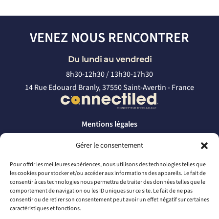
VENEZ NOUS RENCONTRER
Du lundi au vendredi
8h30-12h30 / 13h30-17h30
14 Rue Edouard Branly, 37550 Saint-Avertin - France
Mentions légales
Politique de confidentialité
Gérer le consentement
CONTACTEZ-NOUS
Pour offrir les meilleures expériences, nous utilisons des technologies telles que
les cookies pour stocker et/ou accéder aux informations des appareils. Le fait de
par téléphone
consentir à ces technologies nous permettra de traiter des données telles que le
comportement de navigation ou les ID uniques sur ce site. Le fait de ne pas
+33 2 46 65 56 66
consentir ou de retirer son consentement peut avoir un effet négatif sur certaines
caractéristiques et fonctions.
par mail