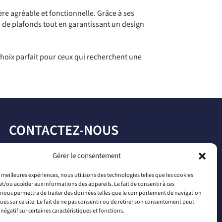
re agréable et fonctionnelle. Grâce à ses
s de plafonds tout en garantissant un design
 choix parfait pour ceux qui recherchent une
CONTACTEZ-NOUS
par téléphone
Gérer le consentement
+33 2 46 65 56 66
es meilleures expériences, nous utilisons des technologies telles que les cookies
et/ou accéder aux informations des appareils. Le fait de consentir à ces
par mail
nous permettra de traiter des données telles que le comportement de navigation
ques sur ce site. Le fait de ne pas consentir ou de retirer son consentement peut
contact@connectiled.com
 négatif sur certaines caractéristiques et fonctions.