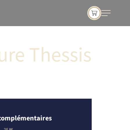
ure Thessis
 complémentaires
25 W