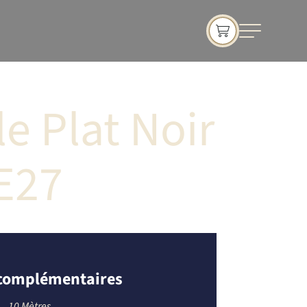
e Plat Noir
 E27
 complémentaires
10 Mètres