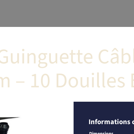
Guinguette Câbl
 – 10 Douilles
Informations
Dimensions