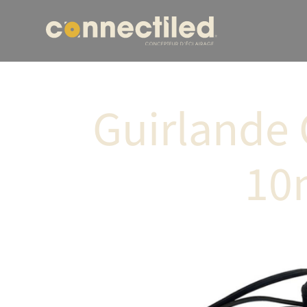
Guirlande 
10m