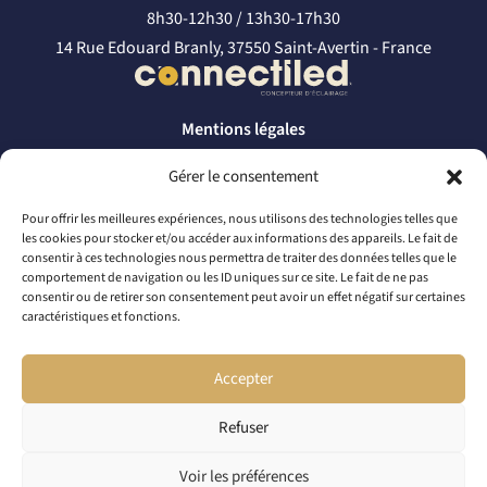
8h30-12h30 / 13h30-17h30
14 Rue Edouard Branly, 37550 Saint-Avertin - France
Mentions légales
Politique de confidentialité
Gérer le consentement
CONTACTEZ-NOUS
Pour offrir les meilleures expériences, nous utilisons des technologies telles que
les cookies pour stocker et/ou accéder aux informations des appareils. Le fait de
par téléphone
consentir à ces technologies nous permettra de traiter des données telles que le
comportement de navigation ou les ID uniques sur ce site. Le fait de ne pas
+33 2 46 65 56 66
consentir ou de retirer son consentement peut avoir un effet négatif sur certaines
caractéristiques et fonctions.
par mail
contact@connectiled.com
Accepter
Refuser
© 2026 CONNECTILED. TOUS DROITS RÉSERVÉS
Voir les préférences