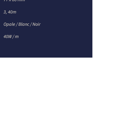
3, 40m
Opale / Blanc / Noir
40W / m