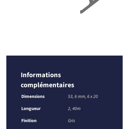
Informations
complémentaires
Dimensions
53
,
6 mm
,
6 x 20
Longueur
2, 40m
Finition
Gris