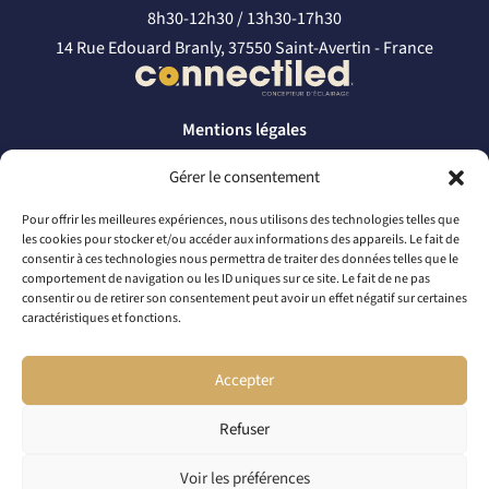
8h30-12h30 / 13h30-17h30
14 Rue Edouard Branly, 37550 Saint-Avertin - France
Mentions légales
Politique de confidentialité
Gérer le consentement
CONTACTEZ-NOUS
Pour offrir les meilleures expériences, nous utilisons des technologies telles que
les cookies pour stocker et/ou accéder aux informations des appareils. Le fait de
par téléphone
consentir à ces technologies nous permettra de traiter des données telles que le
comportement de navigation ou les ID uniques sur ce site. Le fait de ne pas
+33 2 46 65 56 66
consentir ou de retirer son consentement peut avoir un effet négatif sur certaines
caractéristiques et fonctions.
par mail
contact@connectiled.com
Accepter
Refuser
© 2026 CONNECTILED. TOUS DROITS RÉSERVÉS
Voir les préférences