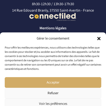
8h30-12h30 / 13h30-17h30
14 Rue Edouard Branly, 37550 Saint-Avertin - France
Mentions légales
Politique de confidentialité
Gérer le consentement
CONTACTEZ-NOUS
Pour offrir les meilleures expériences, nous utilisons des technologies telles que
les cookies pour stocker et/ou accéder aux informations des appareils. Le fait de
par téléphone
consentir à ces technologies nous permettra de traiter des données telles que le
comportement de navigation ou les ID uniques sur ce site. Le fait de ne pas
+33 2 46 65 56 66
consentir ou de retirer son consentement peut avoir un effet négatif sur certaines
caractéristiques et fonctions.
par mail
contact@connectiled.com
Accepter
Refuser
© 2026 CONNECTILED. TOUS DROITS RÉSERVÉS
Voir les préférences