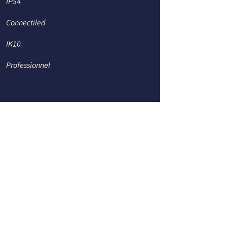
IP54
Connectiled
IK10
Professionnel