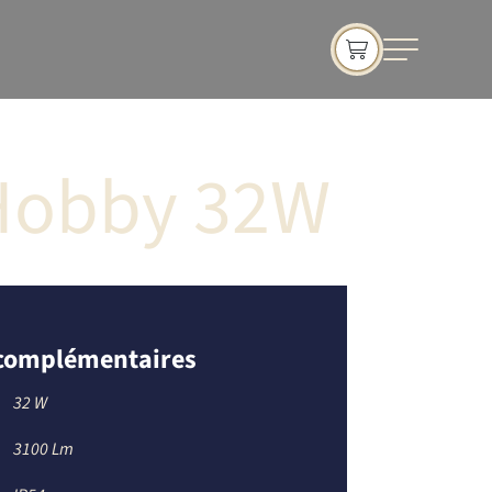
Hobby 32W
 complémentaires
32 W
3100 Lm