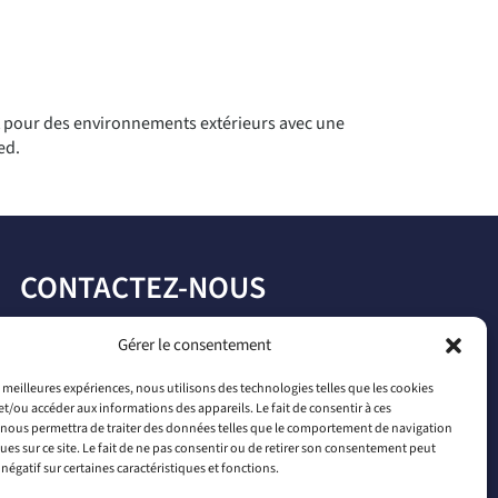
 pour des environnements extérieurs avec une
ed.
CONTACTEZ-NOUS
par téléphone
Gérer le consentement
+33 2 46 65 56 66
es meilleures expériences, nous utilisons des technologies telles que les cookies
et/ou accéder aux informations des appareils. Le fait de consentir à ces
par mail
nous permettra de traiter des données telles que le comportement de navigation
ques sur ce site. Le fait de ne pas consentir ou de retirer son consentement peut
contact@connectiled.com
 négatif sur certaines caractéristiques et fonctions.