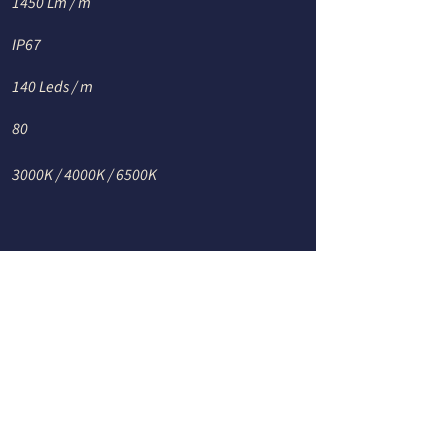
1450 Lm / m
IP67
140 Leds / m
80
3000K / 4000K / 6500K