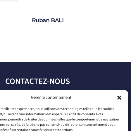
Ruban BALI
CONTACTEZ-NOUS
par téléphone
Gérer le consentement
+33 2 46 65 56 66
es meilleures expériences, nous utilisons des technologies telles que les cookies
et/ou accéder aux informations des appareils. Le fait de consentir à ces
par mail
nous permettra de traiter des données telles que le comportement de navigation
contact@connectiled.com
ques sur ce site. Le fait de ne pas consentir ou de retirer son consentement peut
 négatif sur certaines caractéristiques et fonctions.