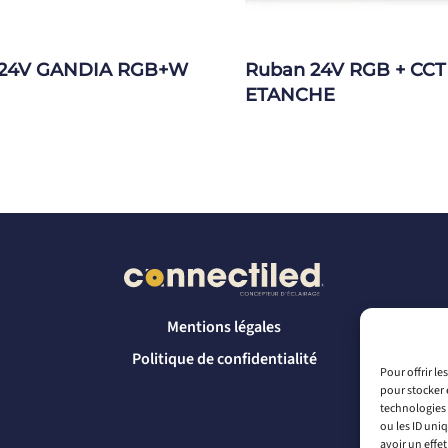
 24V GANDIA RGB+W
Ruban 24V RGB + CCT
ETANCHE
Mentions légales
Politique de confidentialité
Pour offrir l
pour stocker 
technologies 
ou les ID uni
avoir un effet