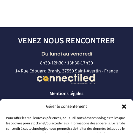
VENEZ NOUS RENCONTRER
Du lundi au vendredi
8h30-12h30 / 13h30-17h30
14 Rue Edouard Branly, 37550 Saint-Avertin - France
Mentions légales
Politique de confidentialité
Gérer le consentement
CONTACTEZ-NOUS
Pour offrir les meilleures expériences, nous utilisons des technologies telles que
les cookies pour stocker et/ou accéder aux informations des appareils. Le fait de
par téléphone
consentir à ces technologies nous permettra de traiter des données telles que le