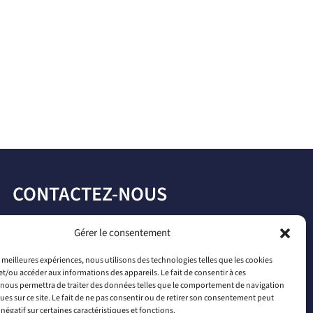
CONTACTEZ-NOUS
par téléphone
Gérer le consentement
+33 2 46 65 56 66
es meilleures expériences, nous utilisons des technologies telles que les cookies
et/ou accéder aux informations des appareils. Le fait de consentir à ces
par mail
nous permettra de traiter des données telles que le comportement de navigation
contact@connectiled.com
ques sur ce site. Le fait de ne pas consentir ou de retirer son consentement peut
 négatif sur certaines caractéristiques et fonctions.