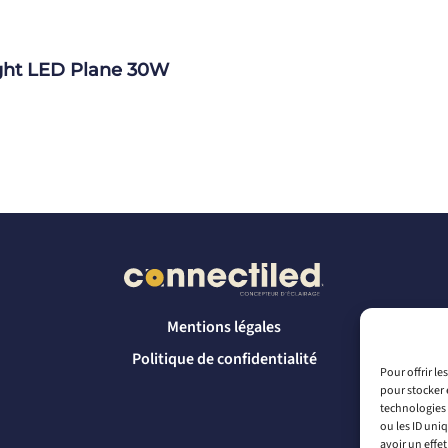
ight LED Plane 30W
Mentions légales
Politique de confidentialité
Pour offrir l
pour stocker 
technologies 
ou les ID uni
avoir un effet