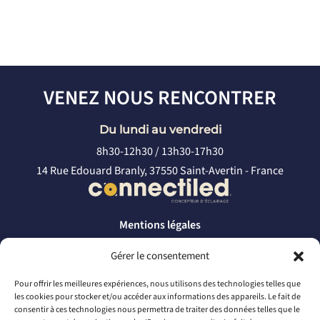
VENEZ NOUS RENCONTRER
Du lundi au vendredi
8h30-12h30 / 13h30-17h30
14 Rue Edouard Branly, 37550 Saint-Avertin - France
Mentions légales
Politique de confidentialité
Gérer le consentement
CONTACTEZ-NOUS
Pour offrir les meilleures expériences, nous utilisons des technologies telles que
les cookies pour stocker et/ou accéder aux informations des appareils. Le fait de
par téléphone
consentir à ces technologies nous permettra de traiter des données telles que le