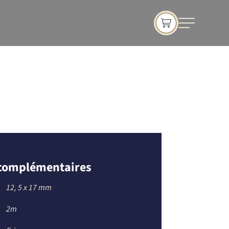
 complémentaires
12
,
5 x 17 mm
2m