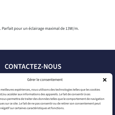
is. Parfait pour un éclairage maximal de 13W/m.
CONTACTEZ-NOUS
par téléphone
Gérer le consentement
+33 2 46 65 56 66
es meilleures expériences, nous utilisons des technologies telles que les cookies
et/ou accéder aux informations des appareils. Le fait de consentir à ces
par mail
nous permettra de traiter des données telles que le comportement de navigation
ques sur ce site. Le fait de ne pas consentir ou de retirer son consentement peut
contact@connectiled.com
 négatif sur certaines caractéristiques et fonctions.